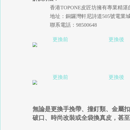
香港TOPONE皮匠坊擁有專業精
地址：銅鑼灣軒尼詩道505號電業城(Radi
聯系電話：98500648
更換前
更換後
更換前
更換後
無論是更換手挽帶、撞釘類、金屬扣
破口、時尚改裝或全袋換真皮，甚至