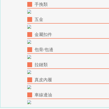
手挽類
五金
金屬扣件
包骨/包邊
拉鏈類
真皮內履
車線邊油